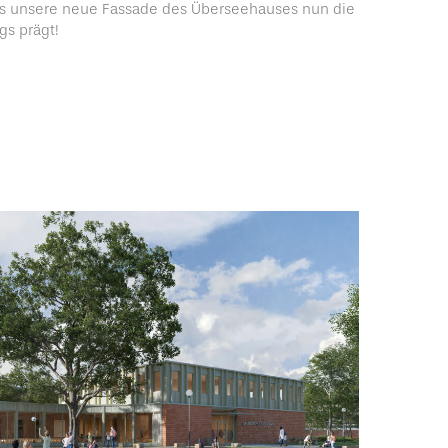
ass unsere neue Fassade des Überseehauses nun die
gs prägt!