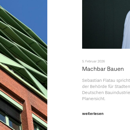
5. Februar 2026
Machbar Bauen
Sebastian Flatau spric
der Behörde für Stadt
Deutschen Bauindustri
Planersicht.
weiterlesen