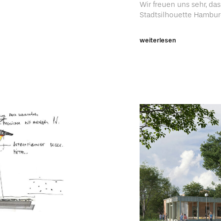
Wir freuen uns sehr, d
Stadtsilhouette Hambur
weiterlesen