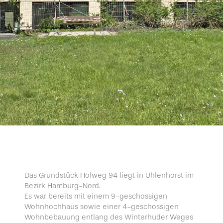
Das Grundstück Hofweg 94 liegt in Uhlenhorst im
Bezirk Hamburg-Nord.
Es war bereits mit einem 9-geschossigen
Wohnhochhaus sowie einer 4-geschossigen
Wohnbebauung entlang des Winterhuder Weges