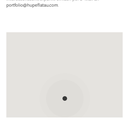
portfolio@hupeflatau.com
.