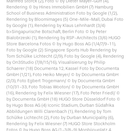
Manfred Storck (2), Foto © by Dieter Mayer-Gürr (4),
Rendering © by Hines Immobilien GmbH (7) Hamburg
School of Business Administration Foto by Google (1/2),
Rendering by Bloomimages (5) One-Mile-Mall, Dubai Foto
by Google (1), Rendering by Klaus Lehnhardt (3/4)
b>Singapurische Botschaft, Berlin Foto © by Peter
Bialobrzeski (1), Rendering by RSP-Architects (3/6) HUGO
Store Barcelona Fotos © by Hugo Boss AG (1/4/7/9-11),
Foto by Google (2) Singapore Sports Hub Rendering by
Tom Schülke Lichtecht (2/9), Foto by Google (4), Rendering
by On3Studio (7/8/15/16), Visualisierung by Philip
Schaerer (18) Documenta 12, Kassel Foto by Documenta
GmbH (1/21), Foto Heiko Meyer/ © by Documenta GmbH
(2/3), Foto Egbert Trogemann/ © by Documenta GmbH
(10/31-33, Foto Tobias Wooton/ © by Documenta GmbH
(16), Rendering by Felix Wiesner (17), Foto Peter Friedl/ ©
by Documenta GmbH (18) HUGO Store Düsseldorf Foto ©
by Hugo Boss AG (4) Iconic Stadium, Durban Südafrika
Abbildungen Willi Clarenbach (1), Rendering by Tom
Schülke Lichtecht (2), Foto by Durban Municipality (6),
Rendering by Felix Wiesner (7) HUGO Store Stockholm
Fotos © by Hugo Boss AG (1-3/8-9) Monbijouplatz 4,