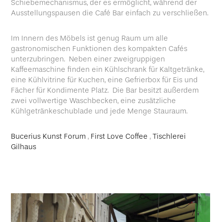
Schiebemechanismus, der es ermöglicht, während der
Ausstellungspausen die Café Bar einfach zu verschließen.
Im Innern des Möbels ist genug Raum um alle
gastronomischen Funktionen des kompakten Cafés
unterzubringen. Neben einer zweigruppigen
Kaffeemaschine finden ein Kühlschrank für Kaltgetränke,
eine Kühlvitrine für Kuchen, eine Gefrierbox für Eis und
Fächer für Kondimente Platz. Die Bar besitzt außerdem
zwei vollwertige Waschbecken, eine zusätzliche
Kühlgetränkeschublade und jede Menge Stauraum.
Bucerius Kunst Forum
,
First Love Coffee
,
Tischlerei
Gilhaus