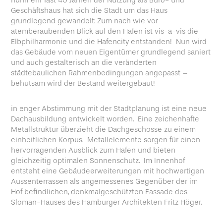
nunmehr fast 40 Jahren der Nutzung als Büro- und
Geschäftshaus hat sich die Stadt um das Haus
grundlegend gewandelt: Zum nach wie vor
atemberaubenden Blick auf den Hafen ist vis-a-vis die
Elbphilharmonie und die Hafencity entstanden! Nun wird
das Gebäude vom neuen Eigentümer grundlegend saniert
und auch gestalterisch an die veränderten
städtebaulichen Rahmenbedingungen angepasst –
behutsam wird der Bestand weitergebaut!
in enger Abstimmung mit der Stadtplanung ist eine neue
Dachausbildung entwickelt worden. Eine zeichenhafte
Metallstruktur überzieht die Dachgeschosse zu einem
einheitlichen Korpus. Metallelemente sorgen für einen
hervorragenden Ausblick zum Hafen und bieten
gleichzeitig optimalen Sonnenschutz. Im Innenhof
entsteht eine Gebäudeerweiterungen mit hochwertigen
Aussenterrassen als angemessenes Gegenüber der im
Hof befindlichen, denkmalgeschützten Fassade des
Sloman-Hauses des Hamburger Architekten Fritz Höger.