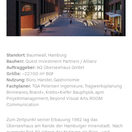
Standort:
Baumwall, Hamburg
Bauherr:
Quest Investment Partners / Allianz
Auftraggeber:
AQ Überseehaus GmbH
Größe:
~22.100 m² BGF
Nutzung:
Büro, Handel, Gastronomie
Fachplaner:
TGA Petersen Ingenieure, Tragwerksplanung
Binnewies, Brand+, Krebs+Kiefer Bauphysik, apm
Projektmanagement, Beyond Visual Arts, ROOM
Communication
Zum Zeitpunkt seiner Erbauung 1982 lag das
Überseehaus am Rande der Hamburger Innenstadt. Nach