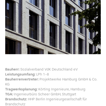
Bauherr:
Sozialverband VdK Deutschland eV
Leistungsumfang:
LPh 1-8
Bauherrenvertreter:
Projektwerke Hamburg GmbH & Co.
KG
Tragwerksplanung:
Körting Ingenieure, Hamburg
TGA:
Ingenieurbüro Scheer GmbH, Stuttgart
Brandschutz:
HHP Berlin Ingenieurgesellschaft für
Brandschutz