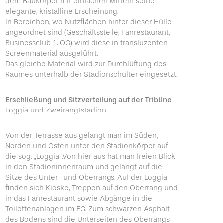
dem Baukörper mit einfachen Mitteln seine
elegante, kristalline Erscheinung.
In Bereichen, wo Nutzflächen hinter dieser Hülle
angeordnet sind (Geschäftsstelle, Fanrestaurant,
Businessclub 1. OG) wird diese in transluzenten
Screenmaterial ausgeführt.
Das gleiche Material wird zur Durchlüftung des
Raumes unterhalb der Stadionschulter eingesetzt.
Erschließung und Sitzverteilung auf der Tribüne
Loggia und Zweirangtstadion
Von der Terrasse aus gelangt man im Süden,
Norden und Osten unter den Stadionkörper auf
die sog. „Loggia“.Von hier aus hat man freien Blick
in den Stadioninnenraum und gelangt auf die
Sitze des Unter- und Oberrangs. Auf der Loggia
finden sich Kioske, Treppen auf den Oberrang und
in das Fanrestaurant sowie Abgänge in die
Toilettenanlagen im EG. Zum schwarzen Asphalt
des Bodens sind die Unterseiten des Oberrangs