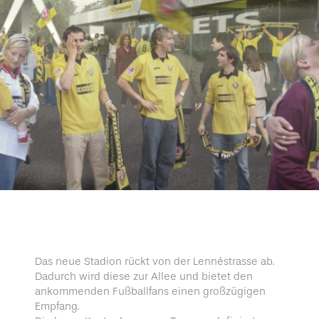
Das neue Stadion rückt von der Lennéstrasse ab.
Dadurch wird diese zur Allee und bietet den
ankommenden Fußballfans einen großzügigen
Empfang.