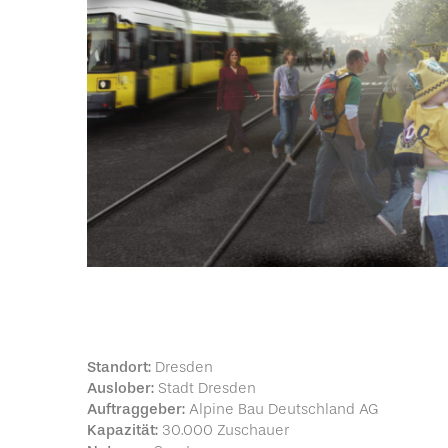
Standort:
Dresden
Auslober:
Stadt Dresden
Auftraggeber:
Alpine Bau Deutschland AG
Kapazität:
30.000 Zuschauer